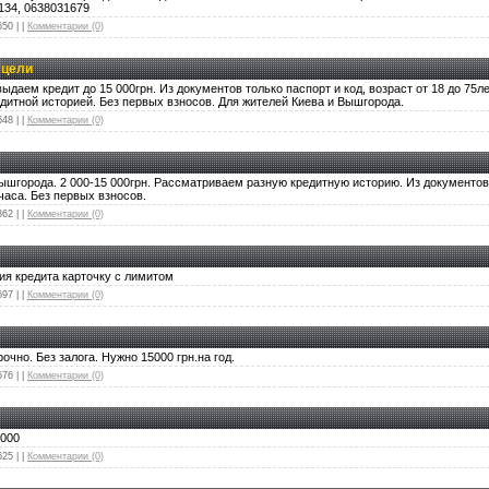
134, 0638031679
650
|
|
Комментарии (0)
 цели
даем кредит до 15 000грн. Из документов только паспорт и код, возраст от 18 до 75л
дитной историей. Без первых взносов. Для жителей Киева и Вышгорода.
648
|
|
Комментарии (0)
ышгорода. 2 000-15 000грн. Рассматриваем разную кредитную историю. Из документов
аса. Без первых взносов.
862
|
|
Комментарии (0)
ия кредита карточку с лимитом
697
|
|
Комментарии (0)
рочно. Без залога. Нужно 15000 грн.на год.
576
|
|
Комментарии (0)
2000
625
|
|
Комментарии (0)