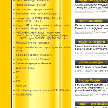
Финансовая помощь
Как взять кредит в МаниВео
Окажу финансовую поддерж
Переваги кредитних карт
заявку на сайте https://real
Как оформить кредит онлайн?
Быстрый кредит
|
Просмотров:
Важливі питання при виборі кредиту
Швидко гроші ПРОМОКОДИ ,СКИДКИ
Кредит клиентам.
,АКЦИИ И ОТЗЫВЫ
Kредит АП онлайн украина ( creditup.com.ua
Гарантированное поднятие
) отзывы и обзор сервиса
Почта vika.limit@gmail.com
Быстрый кредит
|
Просмотров:
РЕКОМЕНДУЕМ!! Кредит наличными
Киев,Одесса,Львов,Днепр,Харьков Возраст
от 21-70 год от 5000 ГРН ДО 200 000 грн
кредитная история
Манибум отзывы клиентов
Помощь в востановлении к
Кредит онлайн, не выходя из дома на любую
Пишите kredit.istoriy@gmai
карту
Быстрый кредит
|
Просмотров:
5 важных советов по кредиту
Кредитный рейтинг Украина
срочно нужни денги
Заявка на кредит мобильная
5168 7422 2079 4393 буду
тест без шапки
Быстрый кредит
|
Просмотров:
77
77
Помощь Кредит
777
Помогоможем оформить кре
лицензия
временно безработным, са
https://www.youtube.com/embed/oEhXVYsyIcc
pomochkredits@gmail.com
KOLESO2023
Быстрый кредит
|
Просмотров:
погасить микрозайм