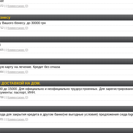
ия!
572
|
|
Комментарии (0)
ізнесу
 Вашого бізнесу. до 30000 грн
712
|
|
Комментарии (0)
й
605
|
|
Комментарии (0)
ую карту на лечение. Кредит без отказа
664
|
|
Комментарии (0)
С ДОСТАВКОЙ НА ДОМ.
00 до 15000. Для официально и неофициально трудоустроенных. Для зарегистрирован
кументы: паспорт, ИНН.
768
|
|
Комментарии (0)
года для закрытия кредита в другом банке(не выгодные условия) предложения сюда lo
651
|
|
Комментарии (0)