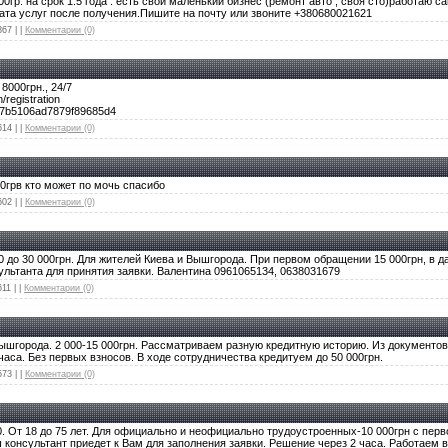
0гр. на срок 1.5 года . есть свой маленький бизнес (ремонт авто , своя сто)работаю 
лата услуг после получения.Пишите на почту или звоните +380680021621
867
|
|
Комментарии (0)
8000грн., 24/7
n/registration
177b5106ad7879f89685d4
614
|
|
Комментарии (0)
0грв кто может по мочь спасибо
602
|
|
Комментарии (0)
0 до 30 000грн. Для жителей Киева и Вышгорода. При первом обращении 15 000грн, в д
ультанта для принятия заявки. Валентина 0961065134, 0638031679
611
|
|
Комментарии (0)
ышгорода. 2 000-15 000грн. Рассматриваем разную кредитную историю. Из документов
аса. Без первых взносов. В ходе сотрудничества кредитуем до 50 000грн.
573
|
|
Комментарии (0)
00. От 18 до 75 лет. Для официально и неофициально трудоустроенных-10 000грн с пер
 консультант приедет к Вам для заполнения заявки. Решение через 2 часа. Работаем 