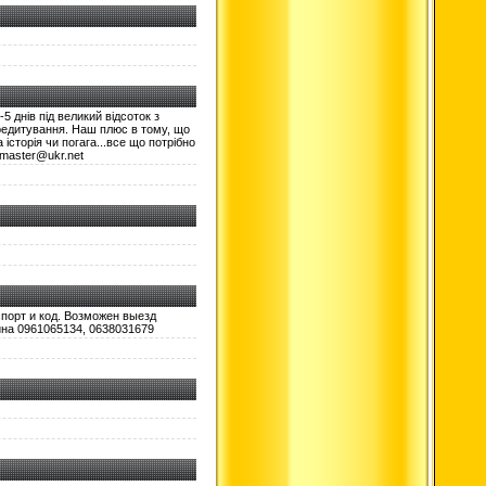
5 днів під великий відсоток з
кредитування. Наш плюс в тому, що
сторія чи погага...все що потрібно
_master@ukr.net
спорт и код. Возможен выезд
ина 0961065134, 0638031679