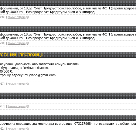
оформлении, от 18 до 75лет. Трудоустройство-любое, в том числе ФОП (зарегистриров
ой до 40000грн. Без предоплат. Кредитуем Киев и Вышгород
828
|
|
Комментарии (0)
оформлении, от 18 до 75лет. Трудоустройство-любое, в том числе ФОП (зарегистриров
ой до 40000грн. Без предоплат. Кредитуем Киев и Вышгород
580
|
|
Комментарии (0)
ЕСТИЦІЙНІ ПРОПОЗИЦІЇ
нсуванні, допомогти або заплатити комусь платити.
будь ласка, зв'яжіться зі мною.
00.000 €.
тронну адресу: mi.jelana@gmail.com
667
|
|
Комментарии (0)
637
|
|
Комментарии (0)
 срочно на операцию ,на месяц-два всего лишь ,0732179684 ,готова платить любые про
622
|
|
Комментарии (0)