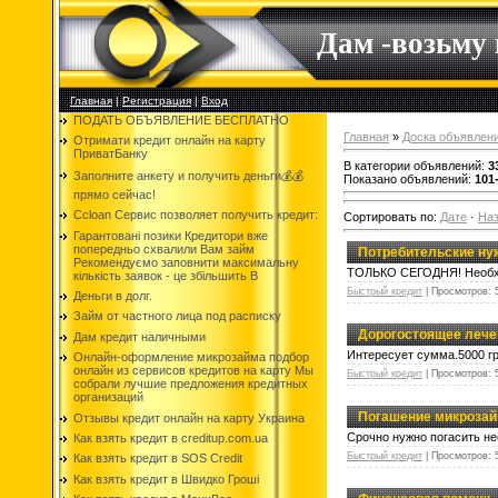
Дам -возьму
Главная
|
Регистрация
|
Вход
ПОДАТЬ ОБЪЯВЛЕНИЕ БЕСПЛАТНО
Главная
»
Доска объявлен
Отримати кредит онлайн на карту
ПриватБанку
В категории объявлений
:
3
Заполните анкету и получить деньги💰💰
Показано объявлений
:
101
прямо сейчас!
Ccloan Сервис позволяет получить кредит:
Сортировать по
:
Дате
·
На
Гарантовані позики Кредитори вже
попередньо схвалили Вам займ
Потребительские н
Рекомендуємо заповнити максимальну
ТОЛЬКО СЕГОДНЯ! Необход
кількість заявок - це збільшить В
Быстрый кредит
|
Просмотров:
Деньги в долг.
Займ от частного лица под расписку
Дорогостоящее лече
Дам кредит наличными
Интересует сумма.5000 гр
Онлайн-оформление микрозайма подбор
онлайн из сервисов кредитов на карту Мы
Быстрый кредит
|
Просмотров:
собрали лучшие предложения кредитных
организаций
Погашение микроза
Отзывы кредит онлайн на карту Украина
Срочно нужно погасить н
Как взять кредит в creditup.com.ua
Быстрый кредит
|
Просмотров:
Как взять кредит в SOS Credit
Как взять кредит в Швидко Гроші