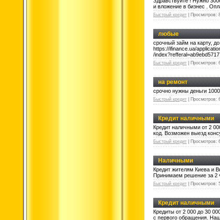
Здравствуйте ! Нужно 3000
и вложение в бизнес . Оп
Быстрый кредит
|
Просмотров:
любые
срочный займ на карту, до 
https://ifinance.ua/applicatio
/index?refferal=ab9ebd57
Быстрый кредит
|
Просмотров:
на ремонт
срочно нужны деньги 1000
Быстрый кредит
|
Просмотров:
Кредит наличными
Кредит наличными от 2 00
код. Возможен выезд конс
Быстрый кредит
|
Просмотров:
Наличными
Кредит жителям Киева и В
Принимаем решение за 2 ч
Быстрый кредит
|
Просмотров:
Кредит наличными
Кредиты от 2 000 до 30 0
с первого обращения. Наш