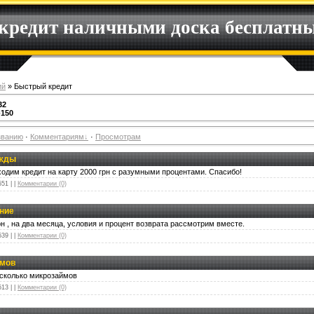
 кредит наличными доска бесплатн
ий
» Быстрый кредит
32
-150
званию
·
Комментариям
·
Просмотрам
ужды
им кредит на карту 2000 грн с разумными процентами. Спасибо!
551
|
|
Комментарии (0)
ние
н , на два месяца, условия и процент возврата рассмотрим вместе.
539
|
|
Комментарии (0)
ймов
есколько микрозаймов
513
|
|
Комментарии (0)