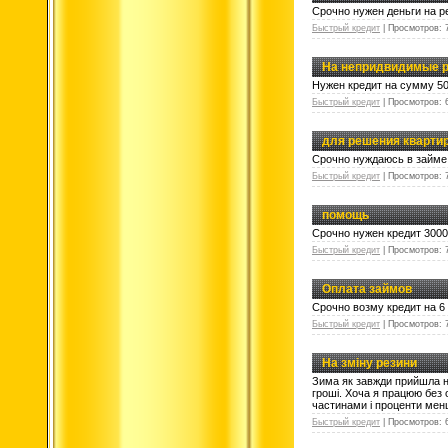
Срочно нужен деньги на 
Быстрый кредит
|
Просмотров:
На непридвидимые 
Нужен кредит на сумму 50
Быстрый кредит
|
Просмотров:
для решения кварти
Срочно нуждаюсь в займе 
Быстрый кредит
|
Просмотров:
помощь
Срочно нужен кредит 3000
Быстрый кредит
|
Просмотров:
Оплата займов
Срочно возму кредит на 
Быстрый кредит
|
Просмотров:
На зміну резини
Зима як завжди прийшла не
гроші. Хоча я працюю без 
частинами і проценти менш
Быстрый кредит
|
Просмотров: