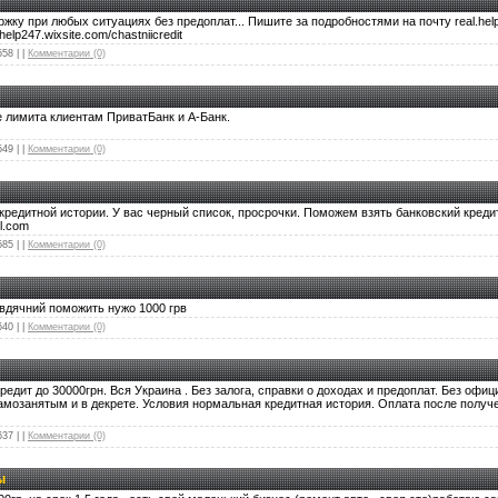
ку при любых ситуациях без предоплат... Пишите за подробностями на почту real.hel
help247.wixsite.com/chastniicredit
558
|
|
Комментарии (0)
 лимита клиентам ПриватБанк и А-Банк.
549
|
|
Комментарии (0)
редитной истории. У вас черный список, просрочки. Поможем взять банковский кредит
l.com
585
|
|
Комментарии (0)
 вдячний поможить нужо 1000 грв
640
|
|
Комментарии (0)
дит до 30000грн. Вся Украина . Без залога, справки о доходах и предоплат. Без офиц
мозанятым и в декрете. Условия нормальная кредитная история. Оплата после получ
637
|
|
Комментарии (0)
ы