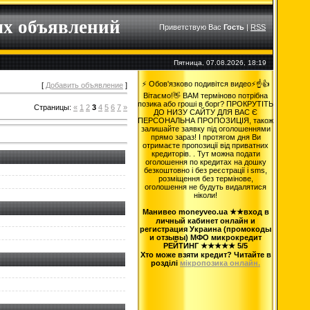
ых объявлений
Приветствую Вас
Гость
|
RSS
Пятница, 07.08.2026, 18:19
⚡ Обов'язково подивітся видео⚡☝️👍
[
Добавить объявление
]
Вітаємо!👋 ВАМ терміново потрібна
позика або гроші в борг? ПРОКРУТІТЬ
Страницы
:
«
1
2
3
4
5
6
7
»
ДО НИЗУ САЙТУ ДЛЯ ВАС Є
ПЕРСОНАЛЬНА ПРОПОЗИЦІЯ, також
залишайте заявку під оголошеннями
прямо зараз! І протягом дня Ви
отримаєте пропозиції від приватних
кредиторів. . Тут можна подати
оголошення по кредитах на дошку
безкоштовно і без реєстрації і sms,
розміщення без термінове,
оголошення не будуть видалятися
ніколи!
Манивео moneyveo.ua ★★вход в
личный кабинет онлайн и
регистрация Украина (промокоды
и отзывы) МФО микрокредит
РЕЙТИНГ ★★★★★ 5/5
Хто може взяти кредит? Читайте в
розділі
мікропозика онлайн.