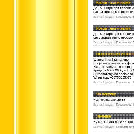
Кредит наличными
До 15 000грн при первом 
рассматриваем с просрочк
Быстрый кредит
|
Просмотров:
Кредит наличными
До 15 000грн при первом 
рассматриваем с просрочк
Быстрый кредит
|
Просмотров:
НОВІ ПОСЛУГИ І ІНВ
Шановні пані та панове!
Потрібно допомогти у фіна
Більше турбуєш про щось, 
Кредит з 500.000 € до 10.0
Використовуйте свою елек
Whatsapp: +33756835375
Быстрый кредит
|
Просмотров:
На покупку
На покупку лекарств
Быстрый кредит
|
Просмотров:
Лечение
Нужен кредит 5-10000 грн
Быстрый кредит
|
Просмотров: