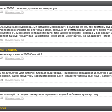
мере 20000 грн на год процент не интересует
581
|
|
Комментарии (0)
у
а сума на різні дрібниці...ми видаємо мікрокредити в сумі від 50-300 грн терміном від 1-
для постійних клієнтів діє система знижок, збільшення сумми кредитування та терміну 
олютно УСІМ незалежно працюєте ви чи тимчасово безробітні , хороша у вас кредитна і
порт та код і гроші у вас на карті вже через 10 хв! Звертайтесь на ел.адрессу - credit
808
|
|
Комментарии (0)
ли.техники.
же на картв нвжро 5000.Спасибо!
566
|
|
Комментарии (0)
0 до 30 000грн. Для жителей Киева и Вышгорода. При первом обращении 15 000грн. Па
я заявки. Также кредитуем зарегистрированных и незарегистрированных ФОП. Валент
624
|
|
Комментарии (0)
не пожалуйста подать заявку на получение кредита!На банковскую карточку!
633
|
|
Комментарии (0)
огия