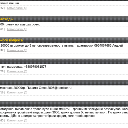
ремонт машин
762
|
|
Комментарии (0)
расходы
00 гривен погашу досрочно
691
|
|
Комментарии (0)
рного вопроса
20000 гр сроком до 3 лет.своевременность выплат гарантирую! 0954067683 Андрей
742
|
|
Комментарии (0)
 грн. на месяца. +380979081877
758
|
|
Комментарии (0)
6 месяцев 20000гр. Пишите Omos2008@rambler.ru
716
|
|
Комментарии (0)
гаданно, випав сніг а треба було шини змінити... грошей як завжди не розрахував. Кол
оформленя гроші мені видали. дали 3000. трохи доклав бо не вистачало... По трохи зан
ають. Дійсно швидко та просто брати кредит, коли треба срочно
625
|
|
Комментарии (0)