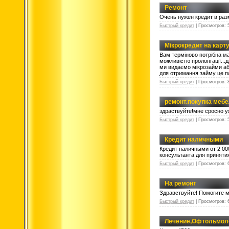
Ремонт
Очень нужен кредит в раз
Быстрый кредит
|
Просмотров:
Мікрокредит на карт
Вам терміново потрібна мал
можливістю пролонгації...
ми видаємо мікрозайми абс
для отримання займу це пас
Быстрый кредит
|
Просмотров:
ремонт.покупка мебе
здраствуйте!мне сросно у
Быстрый кредит
|
Просмотров:
Кредит наличными
Кредит наличными от 2 00
консультанта для приняти
Быстрый кредит
|
Просмотров:
На ремонт
Здравствуйте! Помогите м
Быстрый кредит
|
Просмотров:
Лечение,Офтольмол