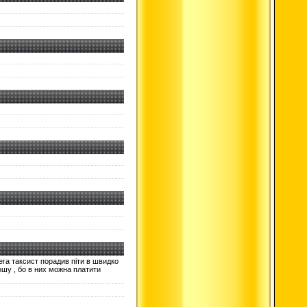
ега таксист порадив піти в швидко
ошу , бо в них можна платити