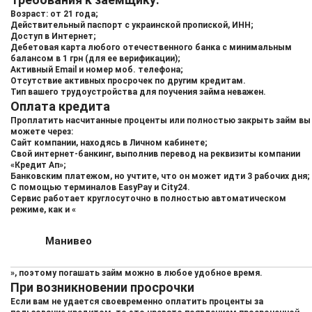
Возраст: от 21 года;
Действительный паспорт с украинской пропиской, ИНН;
Доступ в Интернет;
Дебетовая карта любого отечественного банка с минимальным
балансом в 1 грн (для ее верификации);
Активный Email и номер моб. телефона;
Отсутствие активных просрочек по другим кредитам.
Тип вашего трудоустройства для поучения займа неважен.
Оплата кредита
Проплатить насчитанные проценты или полностью закрыть займ вы
можете через:
Сайт компании, находясь в Личном кабинете;
Свой интернет-банкинг, выполнив перевод на реквизиты компании
«Кредит Ап»;
Банковским платежом, но учтите, что он может идти 3 рабочих дня;
С помощью терминалов EasyPay и City24.
Сервис работает круглосуточно в полностью автоматическом
режиме, как и «
Манивео
», поэтому погашать займ можно в любое удобное время.
При возникновении просрочки
Если вам не удается своевременно оплатить проценты за