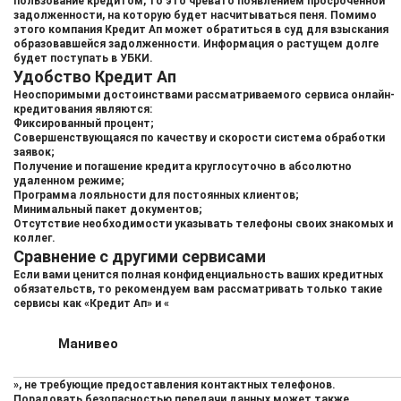
пользование кредитом, то это чревато появлением просроченной
задолженности, на которую будет насчитываться пеня. Помимо
этого компания Кредит Ап может обратиться в суд для взыскания
образовавшейся задолженности. Информация о растущем долге
будет поступать в УБКИ.
Удобство Кредит Ап
Неоспоримыми достоинствами рассматриваемого сервиса онлайн-
кредитования являются:
Фиксированный процент;
Совершенствующаяся по качеству и скорости система обработки
заявок;
Получение и погашение кредита круглосуточно в абсолютно
удаленном режиме;
Программа лояльности для постоянных клиентов;
Минимальный пакет документов;
Отсутствие необходимости указывать телефоны своих знакомых и
коллег.
Сравнение с другими сервисами
Если вами ценится полная конфиденциальность ваших кредитных
обязательств, то рекомендуем вам рассматривать только такие
сервисы как «Кредит Ап» и «
Манивео
», не требующие предоставления контактных телефонов.
Порадовать безопасностью передачи данных может также