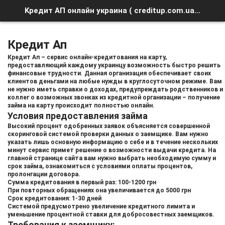
Kредит АП онлайн украина ( creditup.com.ua ) отзывы и обзор сервиса
Кредит Ап
Кредит Ап – сервис онлайн-кредитования на карту,
предоставляющий каждому украинцу возможность быстро решить
финансовые трудности. Данная организация обеспечивает своих
клиентов деньгами на любые нужды в круглосуточном режиме. Вам
не нужно иметь справки о доходах, предупреждать родственников и
коллег о возможных звонках из кредитной организации – получение
займа на карту происходит полностью онлайн.
Условия предоставления займа
Высокий процент одобренных заявок объясняется совершенной
скоринговой системой проверки данных о заемщике. Вам нужно
указать лишь основную информацию о себе и в течение нескольких
минут сервис примет решение о возможности выдачи кредита. На
главной странице сайта вам нужно выбрать необходимую сумму и
срок займа, ознакомиться с условиями оплаты процентов,
пролонгации договора.
Сумма кредитования в первый раз: 100-1200 грн
При повторных обращениях она увеличивается до 5000 грн
Срок кредитования: 1-30 дней
Системой предусмотрено увеличение кредитного лимита и
уменьшение процентной ставки для добросовестных заемщиков.
Требования к заемщику: