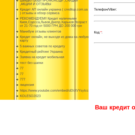
Швидко гроші ПРОМОКОДИ ,СКИДКИ
,АКЦИИ И ОТЗЫВЫ
Телефон/Viber:
Kредит АП онлайн украина ( creditup.com.ua
) отзывы и обзор сервиса
РЕКОМЕНДУЕМ!! Кредит наличными
Киев,Одесса,Львов,Днепр,Харьков Возраст
от 21-70 год от 5000 ГРН ДО 200 000 грн
Манибум отзывы клиентов
Код
*
:
Кредит онлайн, не выходя из дома на любую
карту
5 важных советов по кредиту
Кредитный рейтинг Украина
Заявка на кредит мобильная
тест без шапки
77
77
777
лицензия
https://www.youtube.com/embed/oEhXVYsyIcc
KOLESO2023
Ваш кредит о