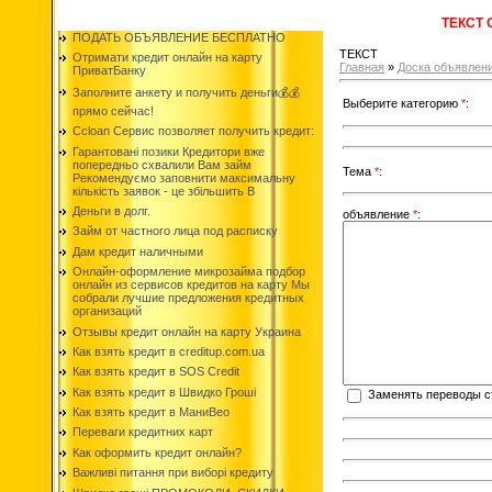
ТЕКСТ
ПОДАТЬ ОБЪЯВЛЕНИЕ БЕСПЛАТНО
ТЕКСТ
Отримати кредит онлайн на карту
Главная
»
Доска объявлен
ПриватБанку
Заполните анкету и получить деньги💰💰
Выберите категорию
*
:
прямо сейчас!
Ccloan Сервис позволяет получить кредит:
Гарантовані позики Кредитори вже
попередньо схвалили Вам займ
Тема
*
:
Рекомендуємо заповнити максимальну
кількість заявок - це збільшить В
Деньги в долг.
объявление
*
:
Займ от частного лица под расписку
Дам кредит наличными
Онлайн-оформление микрозайма подбор
онлайн из сервисов кредитов на карту Мы
собрали лучшие предложения кредитных
организаций
Отзывы кредит онлайн на карту Украина
Как взять кредит в creditup.com.ua
Как взять кредит в SOS Credit
Как взять кредит в Швидко Гроші
Заменять переводы с
Как взять кредит в МаниВео
Переваги кредитних карт
Как оформить кредит онлайн?
Важливі питання при виборі кредиту