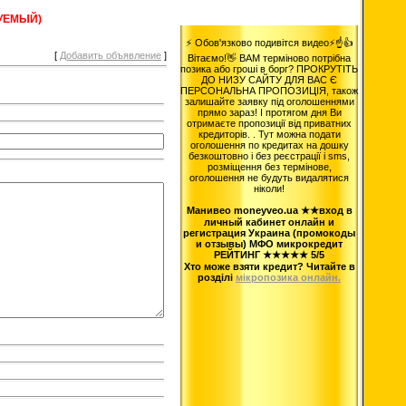
УЕМЫЙ)
⚡ Обов'язково подивітся видео⚡☝️👍
[
Добавить объявление
]
Вітаємо!👋 ВАМ терміново потрібна
позика або гроші в борг? ПРОКРУТІТЬ
ДО НИЗУ САЙТУ ДЛЯ ВАС Є
ПЕРСОНАЛЬНА ПРОПОЗИЦІЯ, також
залишайте заявку під оголошеннями
прямо зараз! І протягом дня Ви
отримаєте пропозиції від приватних
кредиторів. . Тут можна подати
оголошення по кредитах на дошку
безкоштовно і без реєстрації і sms,
розміщення без термінове,
оголошення не будуть видалятися
ніколи!
Манивео moneyveo.ua ★★вход в
личный кабинет онлайн и
регистрация Украина (промокоды
и отзывы) МФО микрокредит
РЕЙТИНГ ★★★★★ 5/5
Хто може взяти кредит? Читайте в
розділі
мікропозика онлайн.