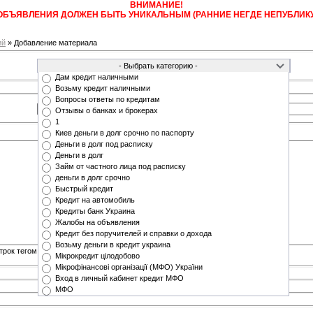
ВНИМАНИЕ!
 ОБЪЯВЛЕНИЯ ДОЛЖЕН БЫТЬ УНИКАЛЬНЫМ (РАННИЕ НЕГДЕ НЕПУБЛИК
ий
» Добавление материала
Дам кредит наличными
Возьму кредит наличными
Вопросы ответы по кредитам
Отзывы о банках и брокерах
1
Киев деньги в долг срочно по паспорту
Деньги в долг под расписку
Деньги в долг
Займ от частного лица под расписку
деньги в долг срочно
Быстрый кредит
Кредит на автомобиль
Кредиты банк Украина
Жалобы на объявления
Кредит без поручителей и справки о дохода
Возьму деньги в кредит украина
трок тегом
<BR>
Мікрокредит цілодобово
Мікрофінансові організації (МФО) України
Вход в личный кабинет кредит МФО
МФО