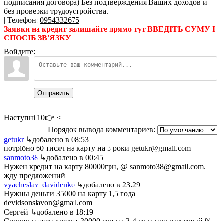
подписания договора) Без подтверждения Ваших доходов и
без проверки трудоустройства.
|
Телефон
:
0954332675
Заявки на кредит залишайте прямо тут ВВЕДІТЬ СУМУ І
СПОСІБ ЗВ'ЯЗКУ
Войдите:
Отправить
Наступні 10👉 <
Порядок вывода комментариев:
getukr
↳добалено в 08:53
потрібно 60 тисяч на карту на 3 роки getukr@gmail.com
sanmoto38
↳добалено в 00:45
Нужен кредит на карту 80000грн, @ sanmoto38@gmail.com.
жду предложений
vyacheslav_davidenko
↳добалено в 23:29
Нужны деньги 35000 на карту 1,5 года
devidsonslavon@gmail.com
Сергей
↳добалено в 18:19
Срочно нужен кредит 30000 грн на 3-4 года под разумный %.