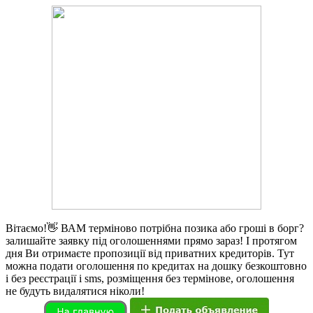
Вітаємо!👋 ВАМ терміново потрібна позика або гроші в борг?
залишайте заявку під оголошеннями прямо зараз! І протягом
дня Ви отримаєте пропозиції від приватних кредиторів. Тут
можна подати оголошення по кредитах на дошку безкоштовно
і без реєстрації і sms, розміщення без термінове, оголошення
не будуть видалятися ніколи!