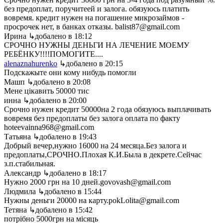
без предоплат, поручитеей и залога. обязуюсь платить
вовремя. кредит нужен на погашение микрозаймов -
просрочек нет, в банках отказы. balist87@gmail.com
Ирина
↳добалено в 18:12
СРОЧНО НУЖНЫ ДЕНЬГИ НА ЛЕЧЕНИЕ МОЕМУ
РЕБЁНКУ!!!!ПОМОГИТЕ....
alenaznahurenko
↳добалено в 20:15
Подскажыте они кому нибудь помогли
Машп
↳добалено в 20:08
Мене цікавить 50000 тис
инна
↳добалено в 20:00
Срочно нужен кредит 50000на 2 года обязуюсь выплачивать
вовремя без предоплаты без залога оплата по факту
hoteevainna968@gmail.com
Татьяна
↳добалено в 19:43
Добрый вечер,нужно 16000 на 24 месяца.Без залога и
предоплаты,СРОЧНО.Плохая К.И.Была в декрете.Сейчас
з.п.стабильная.
Александр
↳добалено в 18:17
Нужно 2000 грн на 10 дней.govovash@gmail.com
Людмила
↳добалено в 15:44
Нужны деньги 20000 на карту.pokLolita@gmail.com
Тетяна
↳добалено в 15:42
потрібно 5000грн на місяць