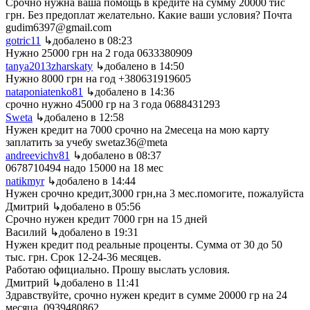
Срочно нужна ваша помощь в кредите на сумму 20000 тис
грн. Без предоплат желательно. Какие ваши условия? Почта
gudim6397@gmail.com
gotric11
↳добалено в 08:23
Нужно 25000 грн на 2 года 0633380909
tanya2013zharskaty
↳добалено в 14:50
Нужно 8000 грн на год +380631919605
nataponiatenko81
↳добалено в 14:36
срочно нужно 45000 гр на 3 года 0688431293
Sweta
↳добалено в 12:58
Нужен кредит на 7000 срочно на 2месеца на мою карту
заплатить за учебу swetaz36@meta
andreevichv81
↳добалено в 08:37
0678710494 надо 15000 на 18 мес
natikmyr
↳добалено в 14:44
Нужен срочно кредит,3000 грн,на 3 мес.помогите, пожалуйста
Дмитрий
↳добалено в 05:56
Срочно нужен кредит 7000 грн на 15 дней
Василий
↳добалено в 19:31
Нужен кредит под реальные проценты. Сумма от 30 до 50
тыс. грн. Срок 12-24-36 месяцев.
Работаю официально. Прошу выслать условия.
Дмитрий
↳добалено в 11:41
Здравствуйте, срочно нужен кредит в сумме 20000 гр на 24
месяца. 0939480862