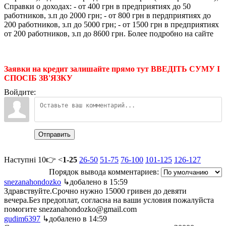
Справки о доходах: - от 400 грн в предприятиях до 50
работников, з.п до 2000 грн; - от 800 грн в пердприятиях до
200 работников, з.п до 5000 грн; - от 1500 грн в предприятиях
от 200 работников, з.п до 8600 грн. Более подробно на сайте
Заявки на кредит залишайте прямо тут ВВЕДІТЬ СУМУ І
СПОСІБ ЗВ'ЯЗКУ
Войдите:
Отправить
Наступні 10👉 <
1-25
26-50
51-75
76-100
101-125
126-127
Порядок вывода комментариев:
snezanahondozko
↳добалено в 15:59
Здравствуйте.Срочно нужно 15000 гривен до девяти
вечера.Без предоплат, согласна на ваши условия пожалуйста
помогите snezanahondozko@gmail.com
gudim6397
↳добалено в 14:59