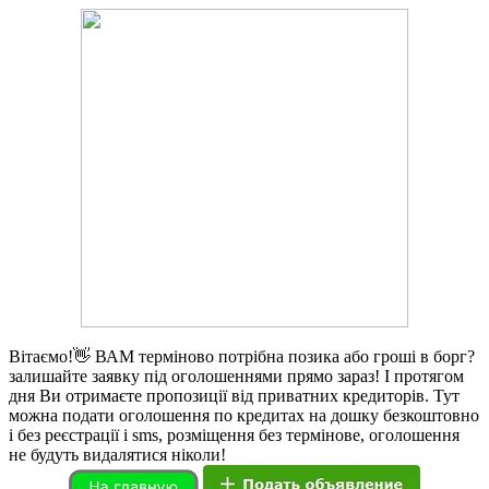
Вітаємо!👋 ВАМ терміново потрібна позика або гроші в борг?
залишайте заявку під оголошеннями прямо зараз! І протягом
дня Ви отримаєте пропозиції від приватних кредиторів. Тут
можна подати оголошення по кредитах на дошку безкоштовно
і без реєстрації і sms, розміщення без термінове, оголошення
не будуть видалятися ніколи!