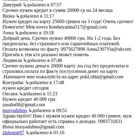
Дмитрий
↳добалено в 07:57
Срочно нужен кредит в сумме 20000 гр на 24 месяца
Яніна
↳добалено в 11:17
Нужен кредит на карту 25000 гривен на 3 года! Очень срочно!
Помогите! Моя почта bondaryanina517@gmail.com
Анна
↳добалено в 19:18
Добрый день. Срочно нужно 40000 грн. На 1-2 года. Без
предоплаты, без страхового или гарантийных платежей.
Оплата возможна по факту. 0975627898 Anna2307Via@ukr.net.
Просьба к тем кто реально может помочь.
Людмила
↳добалено в 07:48
Срочно нужны деньги 20000 карту ,на год без предоплаты и
страховки,оплата по факту поступления денег на карту
.Напишите мне пожалуйста на адрес pokLolita@gmail.com
Контрабас
↳добалено в 17:48
нужен кредит сегодня
Оксана
↳добалено в 11:23
Нужен кредит 40 000 грн.
zasuha00@gmail.com
inusyadubno
↳добалено в 09:51
Здравствуйте! Нам с мужем нужен кредит 40 000 гривен, муж
официально работает есть справка о доходах. 0983731831
Инна inusyadubno@gmail.com
zlubomir97
↳добалено в 01:16