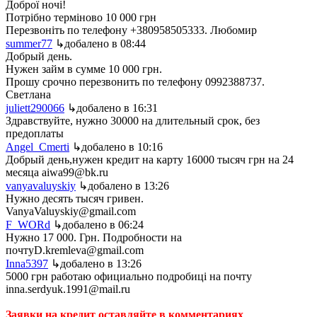
Доброї ночі!
Потрібно терміново 10 000 грн
Перезвоніть по телефону +380958505333. Любомир
summer77
↳добалено в 08:44
Добрый день.
Нужен займ в сумме 10 000 грн.
Прошу срочно перезвонить по телефону 0992388737.
Светлана
juliett290066
↳добалено в 16:31
Здравствуйте, нужно 30000 на длительный срок, без
предоплаты
Angel_Cmerti
↳добалено в 10:16
Добрый день,нужен кредит на карту 16000 тысяч грн на 24
месяца aiwa99@bk.ru
vanyavaluyskiy
↳добалено в 13:26
Нужно десять тысяч гривен.
VanyaValuyskiy@gmail.com
F_WORd
↳добалено в 06:24
Нужно 17 000. Грн. Подробности на
почтуD.kremleva@gmail.com
Inna5397
↳добалено в 13:26
5000 грн работаю официально подробиці на почту
inna.serdyuk.1991@mail.ru
Заявки на кредит оставляйте в комментариях