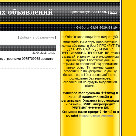
ых объявлений
Приветствую Вас
Гость
|
RSS
Суббота, 08.08.2026, 18:19
⚡ Обов'язково подивітся видео⚡☝️👍
[
Добавить объявление
]
Вітаємо!👋 ВАМ терміново потрібна
позика або гроші в борг? ПРОКРУТІТЬ
ДО НИЗУ САЙТУ ДЛЯ ВАС Є
ПЕРСОНАЛЬНА ПРОПОЗИЦІЯ, також
21.04.2015, 14:30
залишайте заявку під оголошеннями
доустроеными 0975709268 звоните
прямо зараз! І протягом дня Ви
отримаєте пропозиції від приватних
кредиторів. . Тут можна подати
оголошення по кредитах на дошку
безкоштовно і без реєстрації і sms,
розміщення без термінове,
оголошення не будуть видалятися
ніколи!
Манивео moneyveo.ua ★★вход в
личный кабинет онлайн и
регистрация Украина (промокоды
и отзывы) МФО микрокредит
РЕЙТИНГ ★★★★★ 5/5
Хто може взяти кредит? Читайте в
розділі
мікропозика онлайн.