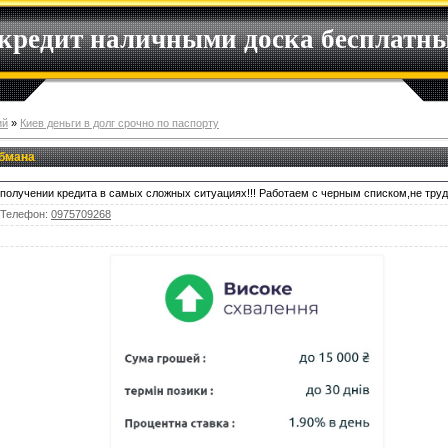
 кредит наличными доска бесплатн
ий
»
Киев деньги в долг срочно по паспорту
обмана
получении кредита в самых сложных ситуациях!!! Работаем с черным списком,не тру
Телефон
:
0975709268