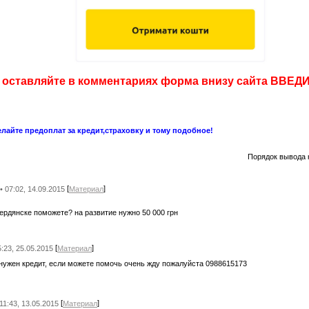
т оставляйте в комментариях форма внизу сайта ВВ
лайте предоплат за кредит,страховку и тому подобное!
Порядок вывода 
[
]
• 07:02, 14.09.2015
Материал
ердянске поможете? на развитие нужно 50 000 грн
[
]
5:23, 25.05.2015
Материал
нужен кредит, если можете помочь очень жду пожалуйста 0988615173
[
]
 11:43, 13.05.2015
Материал