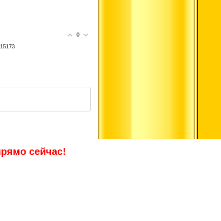
0
615173
прямо сейчас!