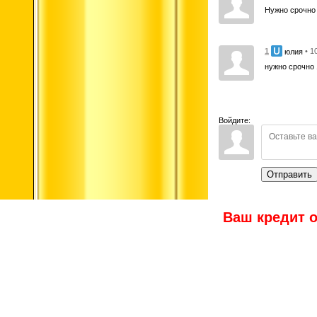
Нужно срочно 
1
• 1
юлия
нужно срочно 
Войдите:
Отправить
Ваш кредит о