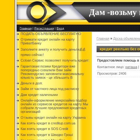
Дам -возьму
Главная
|
Регистрация
|
Вход
ПОДАТЬ ОБЪЯВЛЕНИЕ БЕСПЛАТНО
Главная
»
Доска объявлен
Отримати кредит онлайн на карту
ПриватБанку
кредит реельно без 
Заполните анкету и получить деньги💰💰
прямо сейчас!
Предостовляем помощь в 
Ccloan Сервис позволяет получить кредит:
Гарантовані позики Кредитори вже
Контактное лицо
:
наташа
|
попередньо схвалили Вам займ
Просмотров
:
2406
Рекомендуємо заповнити максимальну
кількість заявок - це збільшить В
Деньги в долг.
Займ от частного лица под расписку
Дам кредит наличными
Онлайн-оформление микрозайма подбор
онлайн из сервисов кредитов на карту Мы
собрали лучшие предложения кредитных
организаций
Отзывы кредит онлайн на карту Украина
Как взять кредит в creditup.com.ua
Как взять кредит в SOS Credit
Как взять кредит в Швидко Гроші