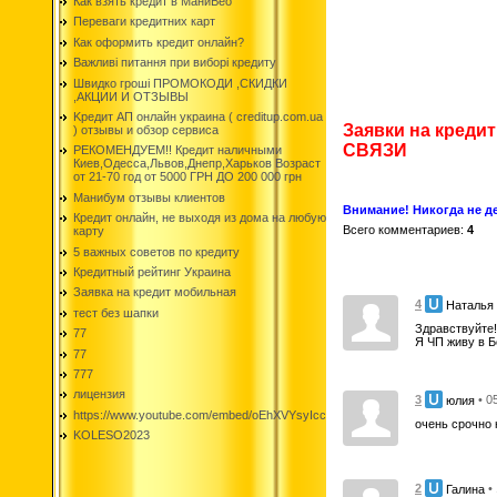
Как взять кредит в МаниВео
Переваги кредитних карт
Как оформить кредит онлайн?
Важливі питання при виборі кредиту
Швидко гроші ПРОМОКОДИ ,СКИДКИ
,АКЦИИ И ОТЗЫВЫ
Kредит АП онлайн украина ( creditup.com.ua
Заявки на креди
) отзывы и обзор сервиса
СВЯЗИ
РЕКОМЕНДУЕМ!! Кредит наличными
Киев,Одесса,Львов,Днепр,Харьков Возраст
от 21-70 год от 5000 ГРН ДО 200 000 грн
Манибум отзывы клиентов
Внимание! Никогда не де
Кредит онлайн, не выходя из дома на любую
Всего комментариев
:
4
карту
5 важных советов по кредиту
Кредитный рейтинг Украина
Заявка на кредит мобильная
4
Наталья
тест без шапки
Здравствуйте!
77
Я ЧП живу в Б
77
777
лицензия
3
• 0
юлия
https://www.youtube.com/embed/oEhXVYsyIcc
очень срочно 
KOLESO2023
2
•
Галина