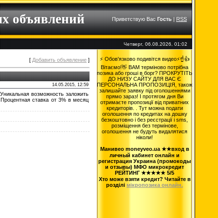
ых объявлений
Приветствую Вас
Гость
|
RSS
Четверг, 06.08.2026, 01:02
⚡ Обов'язково подивітся видео⚡☝️👍
[
Добавить объявление
]
Вітаємо!👋 ВАМ терміново потрібна
позика або гроші в борг? ПРОКРУТІТЬ
ДО НИЗУ САЙТУ ДЛЯ ВАС Є
ПЕРСОНАЛЬНА ПРОПОЗИЦІЯ, також
14.05.2015, 12:59
залишайте заявку під оголошеннями
. Уникальная возможность заложить
прямо зараз! І протягом дня Ви
. Процентная ставка от 3% в месяц
отримаєте пропозиції від приватних
кредиторів. . Тут можна подати
оголошення по кредитах на дошку
безкоштовно і без реєстрації і sms,
розміщення без термінове,
оголошення не будуть видалятися
ніколи!
Манивео moneyveo.ua ★★вход в
личный кабинет онлайн и
регистрация Украина (промокоды
и отзывы) МФО микрокредит
РЕЙТИНГ ★★★★★ 5/5
Хто може взяти кредит? Читайте в
розділі
мікропозика онлайн.