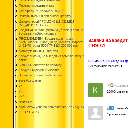
Как взять кредит в МаниВео
Переваги кредитних карт
Как оформить кредит онлайн?
Важливі питання при виборі кредиту
Швидко гроші ПРОМОКОДИ ,СКИДКИ
,АКЦИИ И ОТЗЫВЫ
Kредит АП онлайн украина ( creditup.com.ua
) отзывы и обзор сервиса
РЕКОМЕНДУЕМ!! Кредит наличными
Заявки на креди
Киев,Одесса,Львов,Днепр,Харьков Возраст
СВЯЗИ
от 21-70 год от 5000 ГРН ДО 200 000 грн
Манибум отзывы клиентов
Кредит онлайн, не выходя из дома на любую
карту
Внимание! Никогда не де
5 важных советов по кредиту
Всего комментариев
:
3
Кредитный рейтинг Украина
Заявка на кредит мобильная
тест без шапки
3
kostianp
77
77
10000гривен н
777
лицензия
https://www.youtube.com/embed/oEhXVYsyIcc
2
Елена М
KOLESO2023
Срочно нужно 