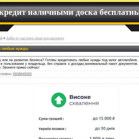
 кредит наличными доска бесплатн
ий
»
Займ от частного лица под расписку
а любые нужды
у или на развитие бизнеса? Готовы кредитовать любые нужды под залог автомобиля
 в пользовании у владельца. без справок о доходах,минимальный пакет документов
. Звоните прямо сейчас!
елефон
:
0938845092