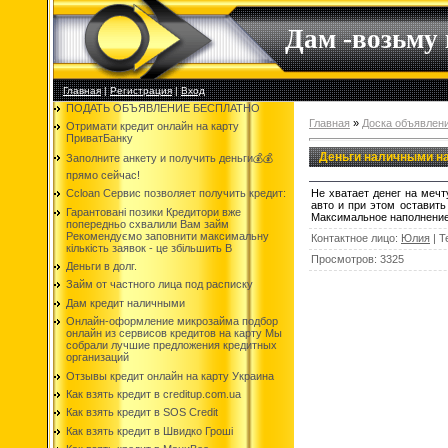
Дам -возьму
Главная
|
Регистрация
|
Вход
ПОДАТЬ ОБЪЯВЛЕНИЕ БЕСПЛАТНО
Главная
»
Доска объявлен
Отримати кредит онлайн на карту
ПриватБанку
Деньги наличными н
Заполните анкету и получить деньги💰💰
прямо сейчас!
Не хватает денег на мечт
Ccloan Сервис позволяет получить кредит:
авто и при этом оставить
Гарантовані позики Кредитори вже
Максимальное наполнение
попередньо схвалили Вам займ
Рекомендуємо заповнити максимальну
Контактное лицо
:
Юлия
|
Т
кількість заявок - це збільшить В
Просмотров
:
3325
Деньги в долг.
Займ от частного лица под расписку
Дам кредит наличными
Онлайн-оформление микрозайма подбор
онлайн из сервисов кредитов на карту Мы
собрали лучшие предложения кредитных
организаций
Отзывы кредит онлайн на карту Украина
Как взять кредит в creditup.com.ua
Как взять кредит в SOS Credit
Как взять кредит в Швидко Гроші