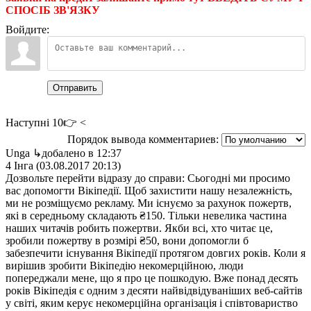
СПОСІБ ЗВ'ЯЗКУ
Войдите:
Отправить
Наступні 10👉 <
Порядок вывода комментариев:
Unga
↳добалено в 12:37
4 Інга (03.08.2017 20:13)
Дозвольте перейти відразу до справи: Сьогодні ми просимо
вас допомогти Вікіпедії. Щоб захистити нашу незалежність,
ми не розміщуємо рекламу. Ми існуємо за рахунок пожертв,
які в середньому складають ₴150. Тільки невелика частина
наших читачів робить пожертви. Якби всі, хто читає це,
зробили пожертву в розмірі ₴50, вони допомогли б
забезпечити існування Вікіпедії протягом довгих років. Коли я
вирішив зробити Вікіпедію некомерційною, люди
попереджали мене, що я про це пошкодую. Вже понад десять
років Вікіпедія є одним з десяти найвідвідуваніших веб-сайтів
у світі, яким керує некомерційна організація і співтовариство