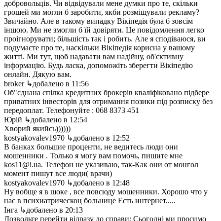
добровольців. Чи відвідували мене думки про те, скільки
грошей ми могли б заробити, якби розміщували рекламу?
Звичайно. Але в такому випадку Вікіпедія була б зовсім
іншою. Ми не змогли б їй довіряти. Це повідомлення легко
проігнорувати; більшість так і робить. Але я сподіваюся, ви
подумаєте про те, наскільки Вікіпедія корисна у вашому
житті. Ми тут, щоб надавати вам надійну, об'єктивну
інформацію. Будь ласка, допоможіть зберегти Вікіпедію
онлайн. Дякую вам.
broker
↳добалено в 11:56
Об"єднана спілка кредитних брокерів кваліфіковано підбере
приватних інвесторів для отримання позики під розписку без
передоплат. Телефонуйте : 068 8373 451
Юрій
↳добалено в 12:54
Хворий якийсь))))))
kostyakovalev1970
↳добалено в 12:52
В банках большие проценти, не ведитесь люди они
мошенники . Только я могу вам помочь, пишите мне
kos11@i.ua. Телефон не указиваю, так-Как они от монгол
момент пишут все люди( врачи)
kostyakovalev1970
↳добалено в 12:48
Ну вобще я в шоке , все повсюду мошенники. Хорошо что у
нас в психиатрическоц больнице Есть интернет.....
Інга
↳добалено в 20:13
Дозвольте перейти відразу до справи: Сьогодні ми просимо