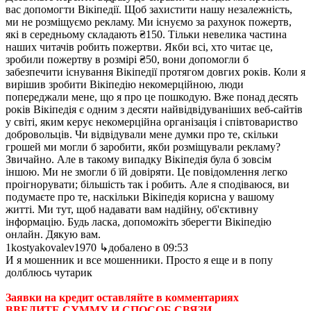
вас допомогти Вікіпедії. Щоб захистити нашу незалежність,
ми не розміщуємо рекламу. Ми існуємо за рахунок пожертв,
які в середньому складають ₴150. Тільки невелика частина
наших читачів робить пожертви. Якби всі, хто читає це,
зробили пожертву в розмірі ₴50, вони допомогли б
забезпечити існування Вікіпедії протягом довгих років. Коли я
вирішив зробити Вікіпедію некомерційною, люди
попереджали мене, що я про це пошкодую. Вже понад десять
років Вікіпедія є одним з десяти найвідвідуваніших веб-сайтів
у світі, яким керує некомерційна організація і співтовариство
добровольців. Чи відвідували мене думки про те, скільки
грошей ми могли б заробити, якби розміщували рекламу?
Звичайно. Але в такому випадку Вікіпедія була б зовсім
іншою. Ми не змогли б їй довіряти. Це повідомлення легко
проігнорувати; більшість так і робить. Але я сподіваюся, ви
подумаєте про те, наскільки Вікіпедія корисна у вашому
житті. Ми тут, щоб надавати вам надійну, об'єктивну
інформацію. Будь ласка, допоможіть зберегти Вікіпедію
онлайн. Дякую вам.
1kostyakovalev1970
↳добалено в 09:53
И я мошенник и все мошенники. Просто я еще и в попу
долблюсь чутарик
Заявки на кредит оставляйте в комментариях
ВВЕДИТЕ СУММУ И СПОСОБ СВЯЗИ