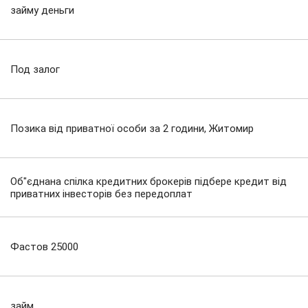
займу деньги
Под залог
Позика від приватної особи за 2 години, Житомир
Об"єднана спілка кредитних брокерів підбере кредит від
приватних інвесторів без передоплат
Фастов 25000
займ