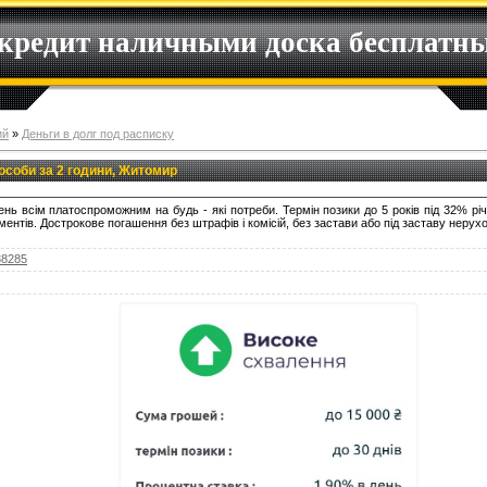
 кредит наличными доска бесплатн
ий
»
Деньги в долг под расписку
 особи за 2 години, Житомир
нь всім платоспроможним на будь - які потреби. Термін позики до 5 років під 32% р
ентів. Дострокове погашення без штрафів і комісій, без застави або під заставу нерухо
38285