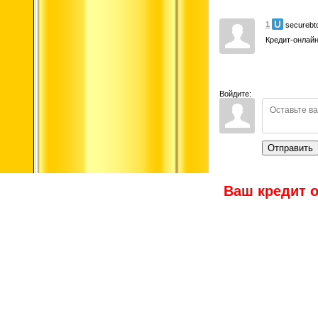
1
securebt
Кредит-онлайн
Войдите:
Отправить
Ваш кредит о