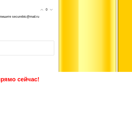
0
 пишите securebtc@mail.ru
прямо сейчас!