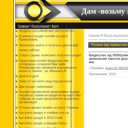
Дам -возьму
Главная
|
Регистрация
|
Вход
ПОДАТЬ ОБЪЯВЛЕНИЕ БЕСПЛАТНО
Главная
»
Доска объявлен
Отримати кредит онлайн на карту
ПриватБанку
Позика від приватної
Заполните анкету и получить деньги💰💰
прямо сейчас!
Кредитуємо від 50000гриве
Ccloan Сервис позволяет получить кредит:
мінімальним пакетом докум
Гарантовані позики Кредитори вже
має.
попередньо схвалили Вам займ
Рекомендуємо заповнити максимальну
|
Телефон
:
Алексей 09516
кількість заявок - це збільшить В
Просмотров
:
1218
Деньги в долг.
Займ от частного лица под расписку
Дам кредит наличными
Онлайн-оформление микрозайма подбор
онлайн из сервисов кредитов на карту Мы
собрали лучшие предложения кредитных
организаций
Отзывы кредит онлайн на карту Украина
Как взять кредит в creditup.com.ua
Как взять кредит в SOS Credit
Как взять кредит в Швидко Гроші