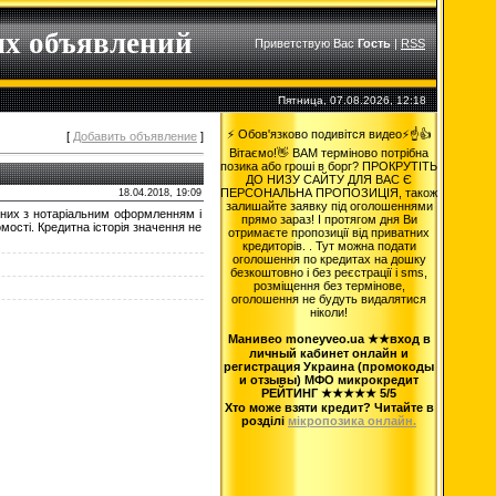
ых объявлений
Приветствую Вас
Гость
|
RSS
Пятница, 07.08.2026, 12:18
⚡ Обов'язково подивітся видео⚡☝️👍
[
Добавить объявление
]
Вітаємо!👋 ВАМ терміново потрібна
позика або гроші в борг? ПРОКРУТІТЬ
ДО НИЗУ САЙТУ ДЛЯ ВАС Є
ПЕРСОНАЛЬНА ПРОПОЗИЦІЯ, також
18.04.2018, 19:09
залишайте заявку під оголошеннями
ічних з нотаріальним оформленням і
прямо зараз! І протягом дня Ви
мості. Кредитна історія значення не
отримаєте пропозиції від приватних
кредиторів. . Тут можна подати
оголошення по кредитах на дошку
безкоштовно і без реєстрації і sms,
розміщення без термінове,
оголошення не будуть видалятися
ніколи!
Манивео moneyveo.ua ★★вход в
личный кабинет онлайн и
регистрация Украина (промокоды
и отзывы) МФО микрокредит
РЕЙТИНГ ★★★★★ 5/5
Хто може взяти кредит? Читайте в
розділі
мікропозика онлайн.