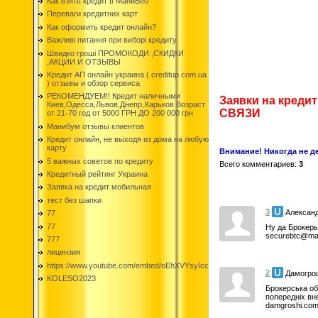
Как взять кредит в МаниВео
Переваги кредитних карт
Как оформить кредит онлайн?
Важливі питання при виборі кредиту
Швидко гроші ПРОМОКОДИ ,СКИДКИ
,АКЦИИ И ОТЗЫВЫ
Kредит АП онлайн украина ( creditup.com.ua
) отзывы и обзор сервиса
РЕКОМЕНДУЕМ!! Кредит наличными
Заявки на креди
Киев,Одесса,Львов,Днепр,Харьков Возраст
СВЯЗИ
от 21-70 год от 5000 ГРН ДО 200 000 грн
Манибум отзывы клиентов
Кредит онлайн, не выходя из дома на любую
карту
Внимание! Никогда не де
5 важных советов по кредиту
Всего комментариев
:
3
Кредитный рейтинг Украина
Заявка на кредит мобильная
тест без шапки
3
Алексан
77
77
Ну да Брокеры
securebtc@mai
777
лицензия
https://www.youtube.com/embed/oEhXVYsyIcc
2
Дамогро
KOLESO2023
Брокерська об
попередніх вн
damgroshi.com