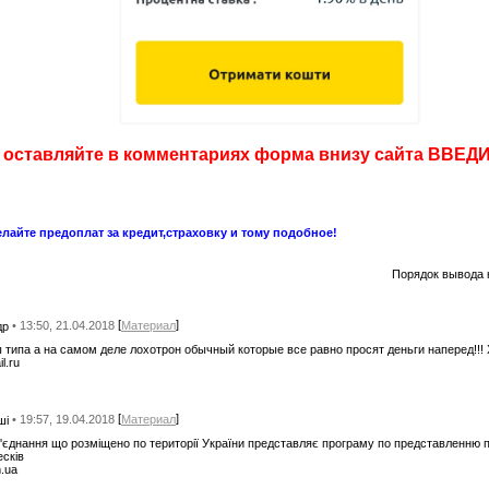
т оставляйте в комментариях форма внизу сайта ВВ
лайте предоплат за кредит,страховку и тому подобное!
Порядок вывода 
[
]
• 13:50, 21.04.2018
Материал
др
 типа а на самом деле лохотрон обычный которые все равно просят деньги наперед!!! 
l.ru
[
]
• 19:57, 19.04.2018
Материал
ші
'єднання що розміщено по території України представляє програму по представленню п
есків
.ua