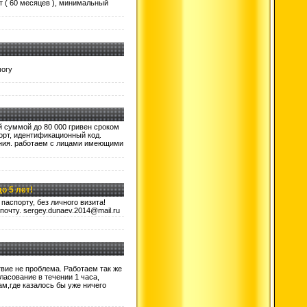
т ( 60 месяцев ), минимальный
могу
 суммой до 80 000 гривен сроком
орт, идентификационный код.
ения. работаем с лицами имеющими
о 5 лет!
паспорту, без личного визита!
почту. sergey.dunaev.2014@mail.ru
вие не проблема. Работаем так же
ласование в течении 1 часа,
ам,где казалось бы уже ничего