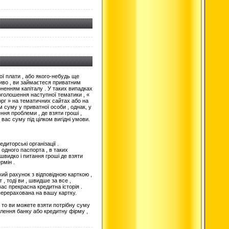
ої плати , або якого-небудь ще
во , ви займаєтеся приватним
рненням капіталу .
У таких випадках
оголошення наступної тематики , «
 борг » на тематичних сайтах або на
 суму у приватної особи , однак, у
ня проблеми , де взяти гроші ,
 вас суму під цілком вигідні умови.
диторські організації .
 одного паспорта , в таких
швидко і питання гроші де взяти
рмін .
ький рахунок з відповідною карткою ,
 , тоді
ви , швидше за все ,
ас прекрасна кредитна історія .
перерахована на вашу картку.
 , то ви можете взяти потрібну суму
ілення банку або кредитну фірму ,