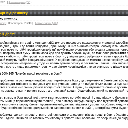
7862
|
|
Комментарии (221)
орг під розписку
ьну розписку
писку
|
Просмотров:
22248
|
|
Комментарии (209)
 в долг?
раїни відома ситуація , коли до найближчого грошового надходження у вигляді заробітн
а днів , і гроші де взяти невідомо , при цьому , в них виникла гостра необхідність.
Можли
терміново потрібні гроші для організації прибуткового справи або угоди з швидким пове
йти потрібну вам суму.
Якщо мова йде про досить великій сумі , то має сенс розмістити 
їна ) » або « потрібні гроші терміново в борг » , у відповідних рубриках « візьму гроші в
ілей можуть підійти і соціальні мережі.
У подібних випадках ви можете взяти потрібну вам
оформлено нотаріальне угоду чи навіть деякий позику із заставою .
Такий шлях вирішен
м , проте , якщо ви домовитеся і у вас цілком чесні наміри , то ви отримаєте цікаву для
dit 300x165 Потрібні гроші терміново в борг?
роблеми , в разі якщо потрібні гроші терміново в борг , це звернення в банківські або кре
ий кредит готівкою на вигідних для вас умовах навряд чи вийде тільки лише на підставі
нетеся з максимальним рівнем процентної ставки .
Однак , ви отримаєте бажане досить 
и не зможете взяти велику суму , а отриманий кредит буде оформлений на невеликий те
, візьму в борг гроші тоді , коли вам терміново потрібні гроші , і у вас відкрито банківс
ом місяця переконливі суми грошей , або в якому-небудь банку у вас відкритий депозит
 вам суму в цьому банку під оптимальний для вас відсоток і умови , особливо якщо у в
 буде зроблено безпосередньо після заповнення заявки онлайн , а потрібна сума буде 
блема , де взяти гроші , і ви готові написати оголошення візьму гроші в борг в Україні
бе.
Однак , якщо ви не готові мати справу з приватними особами , то зверніться до відд