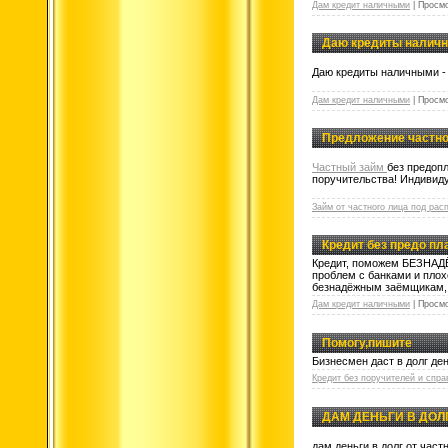
Дам кредит наличными
|
Просмо
Даю кредиты налич
Даю кредиты наличными - 
Дам кредит наличными
|
Просмо
Предложение частно
Частный займ
без предопл
поручительства! Индивиду
Займ от частного лица под рас
Кредит без предо пла
Кредит, поможем БЕЗНАДЁ
проблем с банками и пло
безнадёжным заёмщикам,
Дам кредит наличными
|
Просмо
Помогу,пишите
Бизнесмен даст в долг ден
Кредит без поручителей и спра
ДАМ ДЕНЬГИ В ДОЛ
дам деньги в долг от час