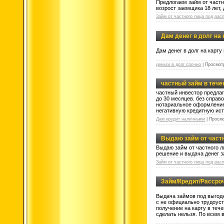
Предлогаем займ от частн
возрост заемщика 18 лет,
Займ от частного лица под рас
Дам денег в долг на 
Дам денег в долг на карт
деньги в долг срочно
|
Просмот
частный займ в тече
частный инвестор предлаг
до 30 месяцев. без справ
нотариальное оформление.
негативную кредитную ис
Дам кредит наличными
|
Просмо
Выдаю займ от частн
Выдаю займ от частного ли
решение и выдача денег з
Займ от частного лица под рас
Займ/Кредит/Рассрочк
Выдача займов под выгодн
с не официально трудоуст
получение на карту в теч
сделать нельзя. По всем