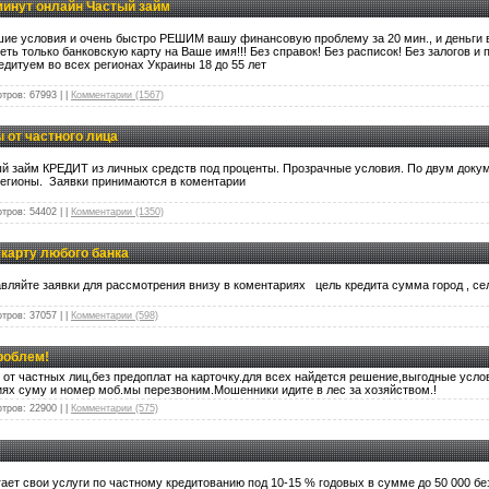
 минут онлайн Частый займ
чшие условия и очень быстро РЕШИМ вашу финансовую проблему за 20 мин., и деньги
еть только банковскую карту на Ваше имя!!! Без справок! Без расписок! Без залогов и
едитуем во всех регионах Украины 18 до 55 лет
тров:
67993
|
|
Комментарии (1567)
 от частного лица
й займ КРЕДИТ из личных средств под проценты. Прозрачные условия. По двум докум
регионы. Заявки принимаются в коментарии
тров:
54402
|
|
Комментарии (1350)
карту любого банка
вляйте заявки для рассмотрения внизу в коментариях цель кредита сумма город , с
тров:
37057
|
|
Комментарии (598)
роблем!
от частных лиц,без предоплат на карточку.для всех найдется решение,выгодные услов
ях суму и номер моб.мы перезвоним.Мошенники идите в лес за хозяйством.!
тров:
22900
|
|
Комментарии (575)
ает свои услуги по частному кредитованию под 10-15 % годовых в сумме до 50 000 без