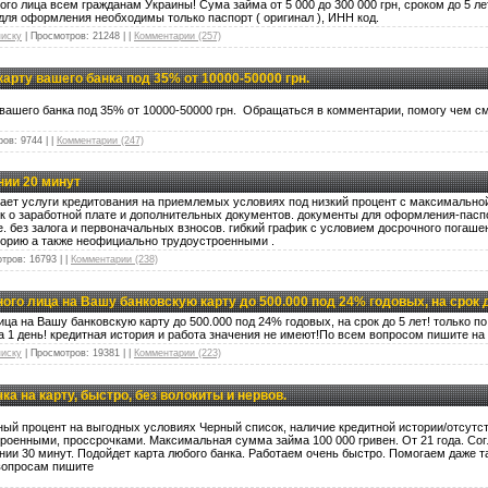
ого лица всем гражданам Украины! Сума займа от 5 000 до 300 000 грн, сроком до 5 ле
 для оформления необходимы только паспорт ( оригинал ), ИНН код.
писку
|
Просмотров:
21248
|
|
Комментарии (257)
карту вашего банка под 35% от 10000-50000 грн.
у вашего банка под 35% от 10000-50000 грн. Обращаться в комментарии, помогу чем с
ров:
9744
|
|
Комментарии (247)
нии 20 минут
ает услуги кредитования на приемлемых условиях под низкий процент с максимальной
ок о заработной плате и дополнительных документов. документы для оформления-пасп
 без залога и первоначальных взносов. гибкий график с условием досрочного погаш
торию а также неофициально трудоустроенными .
тров:
16793
|
|
Комментарии (238)
ого лица на Вашу банковскую карту до 500.000 под 24% годовых, на срок д
ца на Вашу банковскую карту до 500.000 под 24% годовых, на срок до 5 лет! только по 
а 1 день! кредитная история и работа значения не имеют!По всем вопросом пишите на 
писку
|
Просмотров:
19381
|
|
Комментарии (223)
а на карту, быстро, без волокиты и нервов.
ый процент на выгодных условиях Черный список, наличие кредитной истории/отсутст
роенными, проссрочками. Максимальная сумма займа 100 000 гривен. От 21 года. Сог
ении 30 минут. Подойдет карта любого банка. Работаем очень быстро. Помогаем даже т
 вопросам пишите