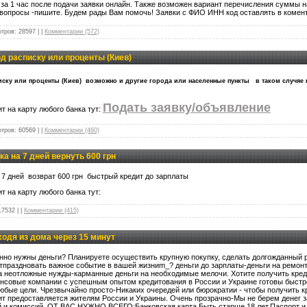
за 1 час после подачи заявки онлайн. Также возможен вариант перечисления суммы н
 вопросы -пишите. Будем рады Вам помочь! Заявки с ФИО ИНН код оставлять в комен
тров:
28597
|
|
Комментарии (572)
од расписку или проценты (Киев)
писку или проценты (Киев) возможно и другие города или населенные пункты в таком случяе
Подать заявку/объявление
т на карту любого банка тут:
тров:
60569
|
|
Комментарии (460)
ка на 7 дней вернуть 600 грн
а 7 дней возврат 600 грн быстрый кредит до зарплаты
т на карту любого банка тут:
17532
|
|
Комментарии (415)
одя из дома через 15 минут
нно нужны деньги? Планируете осуществить крупную покупку, сделать долгожданный р
тпраздновать важное событие в вашей жизниm_? деньги до зарплаты-деньги на ремонт 
на неотложные нужды-карманные деньги на необходимые мелочи. Хотите получить кред
нсовые компании с успешным опытом кредитования в России и Украине готовы быст
юбые цели. Чрезвычайно просто-Никаких очередей или бюрократии - чтобы получить кр
ит предоставляется жителям России и Украины. Очень прозрачно-Мы не берем денег з
й и комиссий. ОТ ВАС НУЖНО ВСЕГО:Банковская карта,Быть старше 18 лет,Паспорт и