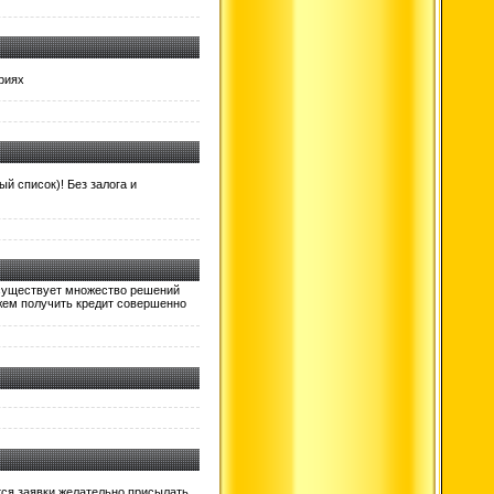
риях
й список)! Без залога и
 существует множество решений
жем получить кредит совершенно
ются заявки желательно присылать