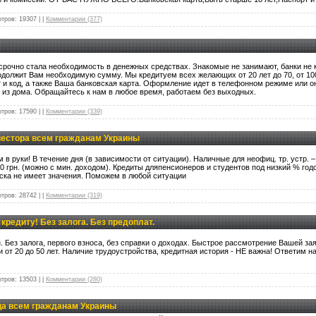
тров:
19307
|
|
Комментарии (377)
 срочно стала необходимость в денежных средствах. Знакомые не занимают, банки не
должит Вам необходимую сумму. Мы кредитуем всех желающих от 20 лет до 70, от 1000 
и код, а также Ваша банковская карта. Оформление идет в телефонном режиме или он
 из дома. Обращайтесь к нам в любое время, работаем без выходных.
тров:
17590
|
|
Комментарии (339)
вестора всем гражданам Украины
 руки! В течение дня (в зависимости от ситуации). Наличные для неофиц. тр. устр. – д
000 грн. (можно с мин. доходом). Кредиты дляпенсионеров и студентов под низкий % год
ска не имеет значения. Поможем в любой ситуации
тров:
28742
|
|
Комментарии (319)
кредиту! Без залога. Без предоплат.
 Без залога, первого взноса, без справки о доходах. Быстрое рассмотрение Вашей з
и от 20 до 50 лет. Наличие трудоустройства, кредитная история - НЕ важна! Ответим 
тров:
13503
|
|
Комментарии (280)
ца всем гражданам Украины