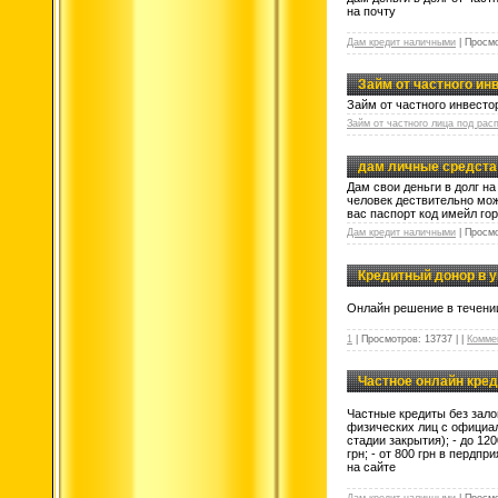
на почту
Дам кредит наличными
|
Просмо
Займ от частного ин
Займ от частного инвесто
Займ от частного лица под рас
дам личные средста 
Дам свои деньги в долг н
человек дествительно може
вас паспорт код имейл го
Дам кредит наличными
|
Просмо
Кредитный донор в у
Онлайн решение в течении
1
|
Просмотров:
13737
|
|
Комме
Частное онлайн кред
Частные кредиты без залог
физических лиц с официал
стадии закрытия); - до 120
грн; - от 800 грн в пердпр
на сайте
Дам кредит наличными
|
Просмо