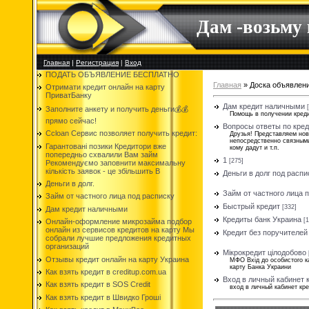
Дам -возьму
Главная
|
Регистрация
|
Вход
ПОДАТЬ ОБЪЯВЛЕНИЕ БЕСПЛАТНО
Главная
»
Доска объявлен
Отримати кредит онлайн на карту
ПриватБанку
Дам кредит наличными
Заполните анкету и получить деньги💰💰
Помощь в получении креди
прямо сейчас!
Вопросы ответы по кре
Ccloan Сервис позволяет получить кредит:
Друзья! Представляем нов
непосредственно связными
Гарантовані позики Кредитори вже
кому дадут и т.п.
попередньо схвалили Вам займ
1
[275]
Рекомендуємо заповнити максимальну
кількість заявок - це збільшить В
Деньги в долг под распи
Деньги в долг.
Займ от частного лица 
Займ от частного лица под расписку
Быстрый кредит
[332]
Дам кредит наличными
Кредиты банк Украина
[1
Онлайн-оформление микрозайма подбор
онлайн из сервисов кредитов на карту Мы
Кредит без поручителей
собрали лучшие предложения кредитных
организаций
Мікрокредит цілодобово
Отзывы кредит онлайн на карту Украина
МФО Вхід до особистого к
карту Банка Украини
Как взять кредит в creditup.com.ua
Вход в личный кабинет
Как взять кредит в SOS Credit
вход в личный кабинет кр
Как взять кредит в Швидко Гроші