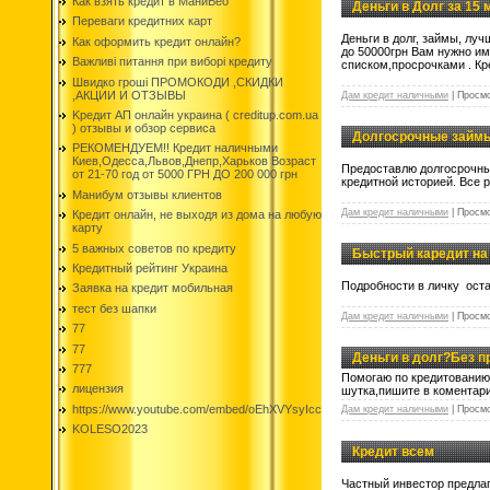
Как взять кредит в МаниВео
Деньги в Долг за 15
Переваги кредитних карт
Деньги в долг, займы, лу
Как оформить кредит онлайн?
до 50000грн Вам нужно им
Важливі питання при виборі кредиту
списком,просрочками . Кр
Швидко гроші ПРОМОКОДИ ,СКИДКИ
,АКЦИИ И ОТЗЫВЫ
Дам кредит наличными
|
Просмо
Kредит АП онлайн украина ( creditup.com.ua
) отзывы и обзор сервиса
Долгосрочные займы
РЕКОМЕНДУЕМ!! Кредит наличными
Киев,Одесса,Львов,Днепр,Харьков Возраст
Предоставлю долгосрочны
от 21-70 год от 5000 ГРН ДО 200 000 грн
кредитной историей. Все 
Манибум отзывы клиентов
Дам кредит наличными
|
Просмо
Кредит онлайн, не выходя из дома на любую
карту
5 важных советов по кредиту
Быстрый каредит на 
Кредитный рейтинг Украина
Подробности в личку оста
Заявка на кредит мобильная
тест без шапки
Дам кредит наличными
|
Просмо
77
77
Деньги в долг?Без п
777
Помогаю по кредитованию 
лицензия
шутка,пишите в коментари
https://www.youtube.com/embed/oEhXVYsyIcc
Дам кредит наличными
|
Просмо
KOLESO2023
Кредит всем
Частный инвестор предлаг