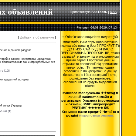
ых объявлений
Приветствую Вас
Гость
|
RSS
Четверг, 06.08.2026, 07:13
⚡ Обов'язково подивітся видео⚡☝️👍
[
Добавить объявление
]
Вітаємо!👋 ВАМ терміново потрібна
позика або гроші в борг? ПРОКРУТІТЬ
ДО НИЗУ САЙТУ ДЛЯ ВАС Є
ление в данном разделе
ПЕРСОНАЛЬНА ПРОПОЗИЦІЯ, також
залишайте заявку під оголошеннями
тарий о банках ,кредиторах ,кредитных
прямо зараз! І протягом дня Ви
к положительные так и отрицательные без
отримаєте пропозиції від приватних
кредиторів. . Тут можна подати
рту
[198]
оголошення по кредитах на дошку
безкоштовно і без реєстрації і sms,
розміщення без термінове,
рки кредитной истории
оголошення не будуть видалятися
ніколи!
Манивео moneyveo.ua ★★вход в
личный кабинет онлайн и
регистрация Украина (промокоды
]
и отзывы) МФО микрокредит
ой точки Украины
РЕЙТИНГ ★★★★★ 5/5
раїни
[1]
Хто може взяти кредит? Читайте в
и
розділі
мікропозика онлайн.