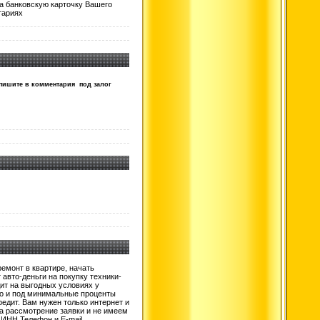
а банковскую карточку Вашего
тариях
 пишите в комментария под залог
емонт в квартире, начать
авто-деньги на покупку техники-
ит на выгодных условиях у
ро и под минимальные проценты
едит. Вам нужен только интернет и
а рассмотрение заявки и не имеем
 ИНН,Телефон и Е-mail