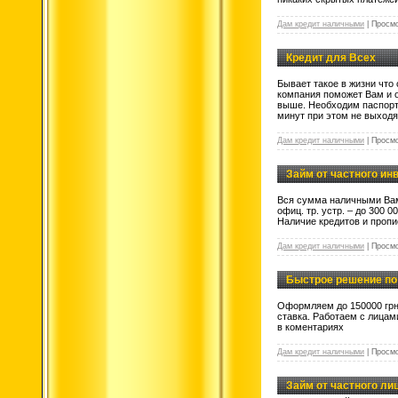
Дам кредит наличными
|
Просмо
Кредит для Всех
Бывает такое в жизни что
компания поможет Вам и о
выше. Необходим паспорт 
минут при этом не выходя
Дам кредит наличными
|
Просмо
Займ от частного ин
Вся сумма наличными Вам в
офиц. тр. устр. – до 300 
Наличие кредитов и пропи
Дам кредит наличными
|
Просмо
Быстрое решение по 
Оформляем до 150000 грн.
ставка. Работаем с лицам
в коментариях
Дам кредит наличными
|
Просмо
Займ от частного ли