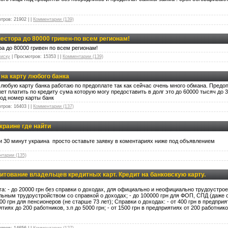
тров:
21902
|
|
Комментарии (139)
вестора до 80000 гривен-по всем регионам!
ра до 80000 гривен по всем регионам!
писку
|
Просмотров:
15353
|
|
Комментарии (139)
на карту любого банка
а любую карту банка работаю по предоплате так как сейчас очень много обмана. Предо
т платить по кредиту сума которую могу предоставить в долг это до 60000 тысяч до 3
род номер карты банк
тров:
16403
|
|
Комментарии (137)
краине где найти
 30 минут украина просто оставьте заявку в коментариях ниже под объявлением
нтарии (135)
итование владельцев кредитных карт. Кредит на банковскую карту.
а: - до 20000 грн без справки о доходах, для официально и неофициально трудоустроен
ьным трудоустройством со справкой о доходах; - до 100000 грн для ФОП, СПД (даже с
00 грн для пенсионеров (не старше 73 лет); Справки о доходах: - от 400 грн в предприя
иятиях до 200 работников, з.п до 5000 грн; - от 1500 грн в предприятиях от 200 работник
тров:
14656
|
|
Комментарии (127)