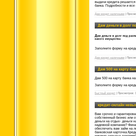
выдачи кредита решается 
банка. Подробности и все
Дам кредит наличными
|
Просмо
Дам деньги в долг п
Д
ам деньги в долг под рас
какого имущества
Заполните форму на креди
Дам кредит наличными
|
Просмо
Дам 500 на карту бан
Дам 500 на карту банка н
Заполните форму на креди
Быстрый кредит
|
Просмотров:
кредит-онлайн невых
Вам срочно и гарантирова
собственный бизнес или о
деньги на отдых- деньги 
надежной компании? Фина
обеспечить вам займ на л
банковская карточка.Кред
никаких скрытых платеже