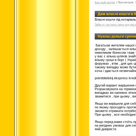
Быстрый кредит
|
Просмотров:
Дам власні кошти в б
Власні кошти під нотаріал
Займ от частного лица под рас
Нужны деньги срочно
Багатьом жителям нашої к
доходу , залишається кільк
невеликим бізнесом і вам 
у вас є кілька шляхів зна
візьму гроші в борг ( Укра
форумах ,
втім , для цих ц
такому випадку може бути 
хоча і здається незвичайни
potrebitelskij ekspress kre
Другий варіант вирішення п
Розраховувати на термінов
випадках ви напевно зітк
зважитися , при цьому , в
Якщо ви вирішили для себе 
по якому проходять протяг
зможете отримати потрібну
При цьому , все необхідне
Якщо перед вами стоїть про
на вигідних умовах для се
якій довіряєте.