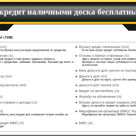
 кредит наличными доска бесплатн
ий
(
7108
)
Возьму кредит наличными
[1131]
[1914]
та-брокер,консультации,предложения по кредитам
Если вам нужен кредит публикуем объяв
дитам
Отзывы о банках и брокерах
[41]
[51]
ый раздел в нем можно задавать вопросы
Здесь можете оставить отзыв или коммен
 с кредитами ,займами ,брокерами, банками где взять и
брокера и частных лицах публикуются ка
исключения
Киев деньги в долг срочно по паспо
ску
Деньги в долг
[610]
[453]
Деньги в долг на карту срочно без прове
под расписку
деньги в долг срочно
[609]
[819]
Кредит на автомобиль
[18]
Жалобы на объявления
0]
[28]
 и справки о дохода
Возьму деньги в кредит украина
[212]
[298
Здесь оставляйте заявки на займ из люб
Мікрофінансові організації (МФО) Ук
[4]
абінету реестрация для отримання позики онлайн на
Мікрофінансові організації (МФО) Україн
 кредит МФО
МФО
[75]
[29]
едит