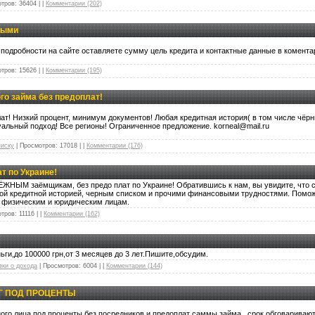
тров:
36404
|
|
Комментарии (202)
ными
подробности на сайте оставляете сумму цель кредита и контактные данные в комента
тров:
15626
|
|
Комментарии (195)
го займа без предоплат!
ат! Низкий процент, минимум документов! Любая кредитная история( в том числе чёрны
альный подход! Все регионы! Ограниченное предложение. korneal@mail.ru
писку
|
Просмотров:
17018
|
|
Комментарии (176)
т по Украине!
ЖНЫМ заёмщикам, без предо плат по Украине! Обратившись к нам, вы увидите, что
хой кредитной историей, черным списком и прочими финансовыми трудностями. Помо
 физическим и юридическим лицам.
тров:
11116
|
|
Комментарии (162)
ьги,до 100000 грн,от 3 месяцев до 3 лет.Пишите,обсудим.
вки о дохода
|
Просмотров:
6004
|
|
Комментарии (144)
Г ПОД ПРОЦЕНТЫ
тного лица под проценты без посредников и предоплат саммы займа . срок обговарива